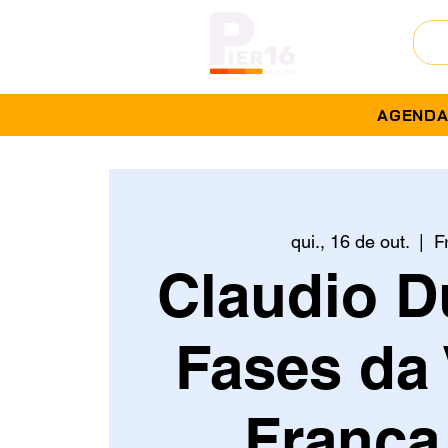
AGEND
qui., 16 de out.
  |  
F
Claudio D
Fases da 
Franca