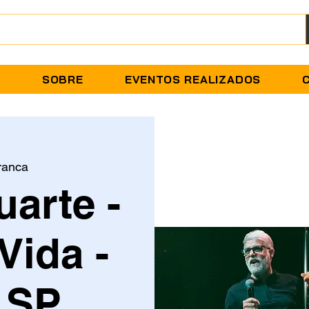
A
SOBRE
EVENTOS REALIZADOS
ranca
uarte -
Vida -
 SP